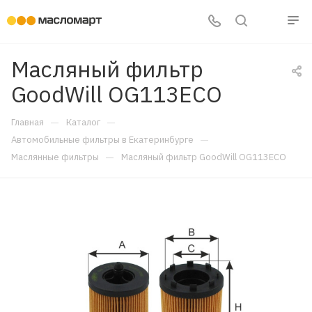
Масляный фильтр
GoodWill OG113ECO
—
—
Главная
Каталог
—
Автомобильные фильтры в Екатеринбурге
—
Маслянные фильтры
Масляный фильтр GoodWill OG113ECO