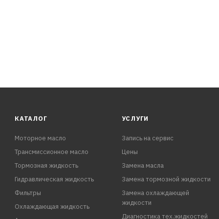
КАТАЛОГ
УСЛУГИ
Моторное масло
Запись на сервис
Трансмиссионное масло
Цены
Тормозная жидкость
Замена масла
Гидравлическая жидкость
Замена тормозной жидкости
Фильтры
Замена охлаждающей
жидкости
Охлаждающая жидкость
Диагностика тех.жидкостей