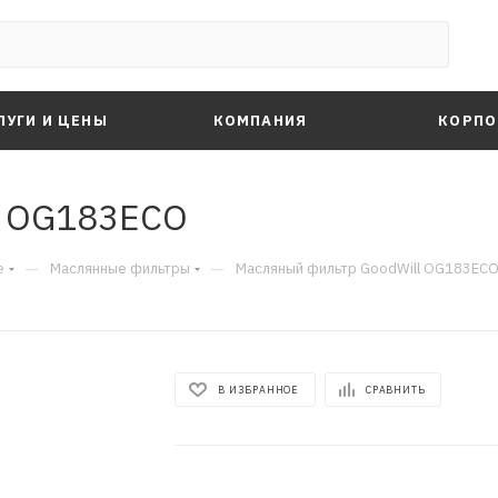
ЛУГИ И ЦЕНЫ
КОМПАНИЯ
КОРПО
l OG183ECO
—
—
е
Маслянные фильтры
Масляный фильтр GoodWill OG183EC
В ИЗБРАННОЕ
СРАВНИТЬ