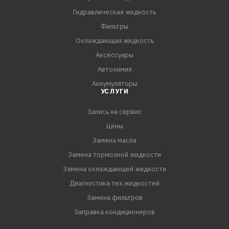
- Хороший запуск в холодном климате, благодаря
Гидравлическая жидкость
улучшенной текучести при низких температурах.
Фильтры
- Стабильность фрикционных свойств.
Охлаждающая жидкость
Аксессуары
ТЕХНИЧЕСКИЕ СТАНДАРТЫ:
Автохимия
General Motors DEXRON II, DEXRON III
Аккумуляторы
Allison C-4
УСЛУГИ
Запись на сервис
Цены
Замена масла
Замена тормозной жидкости
Замена охлаждающей жидкости
Диагностика тех.жидкостей
Замена фильтров
Заправка кондиционеров