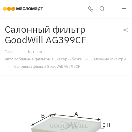
Салонный фильтр
GoodWill AG399CF
—
—
Главная
Каталог
—
Автомобильные фильтры в Екатеринбурге
Салонные фильтры
—
Салонный фильтр GoodWill AG399CF