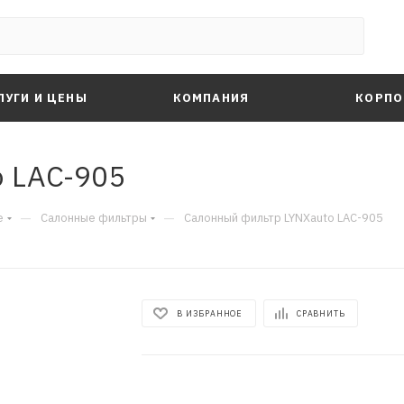
ЛУГИ И ЦЕНЫ
КОМПАНИЯ
КОРПО
 LAC-905
—
—
е
Салонные фильтры
Салонный фильтр LYNXauto LAC-905
В ИЗБРАННОЕ
СРАВНИТЬ