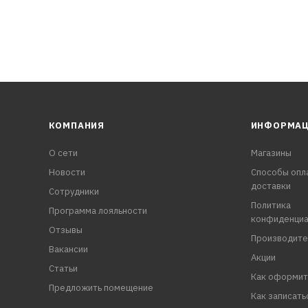
КОМПАНИЯ
ИНФОРМА
О сети
Магазины
Новости
Способы опл
доставки
Сотрудники
Политика
Программа лояльности
конфиденциа
Отзывы
Производите
Вакансии
Акции
Статьи
Как оформит
Предложить помещение
Как записать