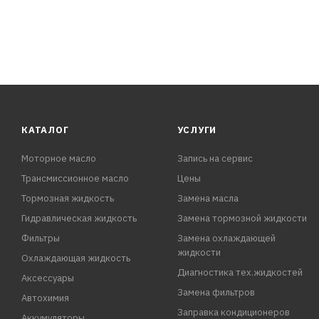
КАТАЛОГ
УСЛУГИ
Моторное масло
Запись на сервис
Трансмиссионное масло
Цены
Тормозная жидкость
Замена масла
Гидравлическая жидкость
Замена тормозной жидкости
Фильтры
Замена охлаждающей
жидкости
Охлаждающая жидкость
Диагностика тех.жидкостей
Аксессуары
Замена фильтров
Автохимия
Заправка кондиционеров
Аккумуляторы