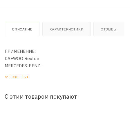
ОПИСАНИЕ
ХАРАКТЕРИСТИКИ
ОТЗЫВЫ
ПРИМЕНЕНИЕ:
DAEWOO Rexton
MERCEDES-BENZ
SSANGYONG
VOLKSWAGEN
ХАРАКТЕРИСТИКИ:
С этим товаром покупают
Высота: 160 мм
Диаметр внутренний: 22 мм
Диаметр внешний: 62 мм