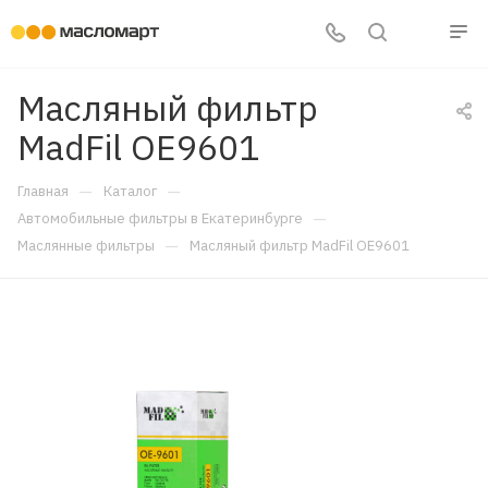
Масляный фильтр
MadFil OE9601
—
—
Главная
Каталог
—
Автомобильные фильтры в Екатеринбурге
—
Маслянные фильтры
Масляный фильтр MadFil OE9601