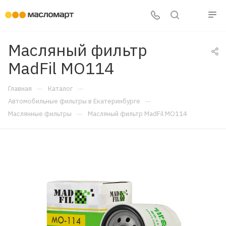
Масляный фильтр
MadFil MO114
—
—
Главная
Каталог
—
Автомобильные фильтры в Екатеринбурге
—
Маслянные фильтры
Масляный фильтр MadFil MO114