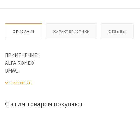
ОПИСАНИЕ
ХАРАКТЕРИСТИКИ
ОТЗЫВЫ
ПРИМЕНЕНИЕ:
ALFA ROMEO
BMW
FIAT
FORD
LAND ROVER
LEXUS
С этим товаром покупают
MAZDA
NISSAN Lafesta Highway STAR
SEAT Arosa
SKODA