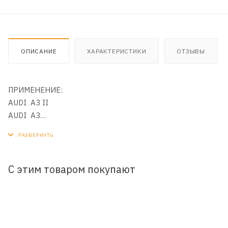
ОПИСАНИЕ
ХАРАКТЕРИСТИКИ
ОТЗЫВЫ
ПРИМЕНЕНИЕ:
AUDI A3 II
AUDI A3
AUDI A4 L
AUDI A4
AUDI A5
AUDI A6
С этим товаром покупают
AUDI A8
AUDI TT
SKODA Octavia II
SKODA Octavia RS