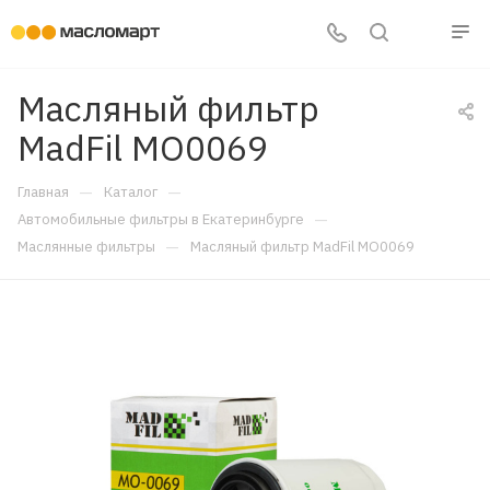
Масляный фильтр
MadFil MO0069
—
—
Главная
Каталог
—
Автомобильные фильтры в Екатеринбурге
—
Маслянные фильтры
Масляный фильтр MadFil MO0069