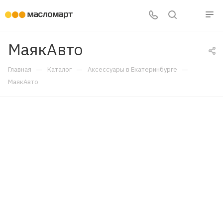
МаякАвто
—
—
—
Главная
Каталог
Аксессуары в Екатеринбурге
МаякАвто