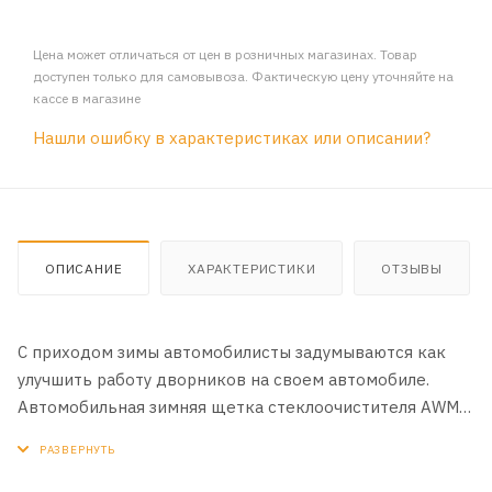
Цена может отличаться от цен в розничных магазинах. Товар
доступен только для самовывоза. Фактическую цену уточняйте на
кассе в магазине
Нашли ошибку в характеристиках или описании?
ОПИСАНИЕ
ХАРАКТЕРИСТИКИ
ОТЗЫВЫ
C приходом зимы автомобилисты задумываются как
улучшить работу дворников на своем автомобиле.
Автомобильная зимняя щетка стеклоочистителя AWM
330мм конструктивно схожи с каркасными, только
защищены резиновым чехлом, который не позволяет
перемерзать каркасу щетки.