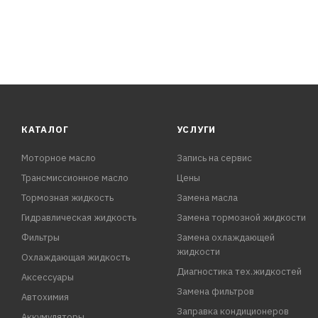
КАТАЛОГ
УСЛУГИ
Моторное масло
Запись на сервис
Трансмиссионное масло
Цены
Тормозная жидкость
Замена масла
Гидравлическая жидкость
Замена тормозной жидкости
Фильтры
Замена охлаждающей
жидкости
Охлаждающая жидкость
Диагностика тех.жидкостей
Аксессуары
Замена фильтров
Автохимия
Заправка кондиционеров
Аккумуляторы