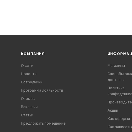
КОМПАНИЯ
ИНФОРМА
О сети
Магазины
Новости
Способы опл
доставки
Сотрудники
Политика
Программа лояльности
конфиденциа
Отзывы
Производите
Вакансии
Акции
Статьи
Как оформит
Предложить помещение
Как записать