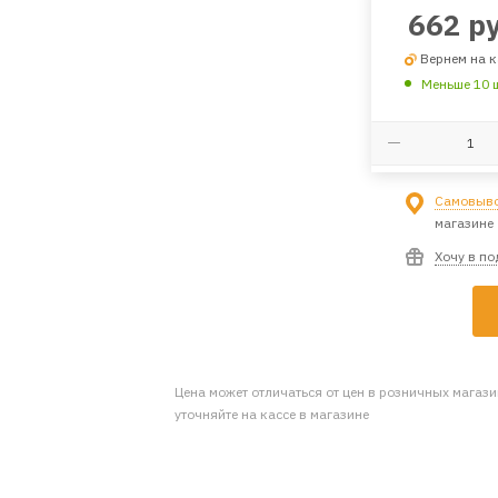
662
ру
Вернем на к
Меньше 10 
Самовыво
магазине
Хочу в п
Цена может отличаться от цен в розничных магаз
уточняйте на кассе в магазине