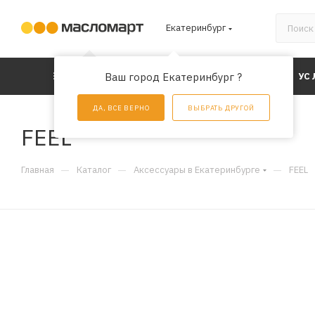
Екатеринбург
КАТАЛОГ
Ваш город Екатеринбург ?
АКЦИИ
УС
ДА, ВСЕ ВЕРНО
ВЫБРАТЬ ДРУГОЙ
FEEL
—
—
—
Главная
Каталог
Аксессуары в Екатеринбурге
FEEL