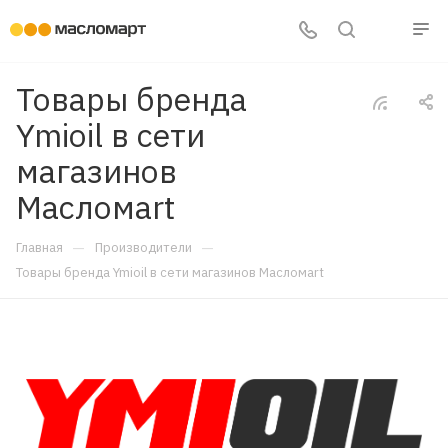
Товары бренда
Ymioil в сети
магазинов
Масломart
—
—
Главная
Производители
Товары бренда Ymioil в сети магазинов Масломart