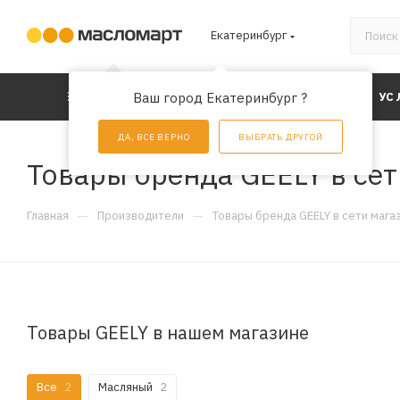
Екатеринбург
КАТАЛОГ
Ваш город Екатеринбург ?
АКЦИИ
УС
ДА, ВСЕ ВЕРНО
ВЫБРАТЬ ДРУГОЙ
Товары бренда GEELY в се
—
—
Главная
Производители
Товары бренда GEELY в сети маг
Товары GEELY в нашем магазине
Все
2
Масляный
2