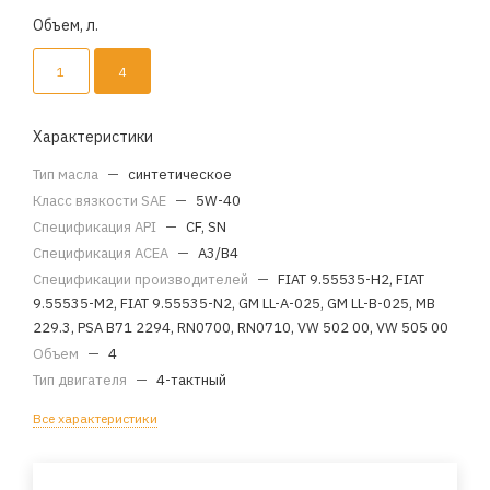
Объем, л.
1
4
Характеристики
Тип масла
—
синтетическое
Класс вязкости SAE
—
5W-40
Спецификация API
—
CF, SN
Спецификация ACEA
—
A3/B4
Спецификации производителей
—
FIAT 9.55535-H2, FIAT
9.55535-M2, FIAT 9.55535-N2, GM LL-A-025, GM LL-B-025, MB
229.3, PSA B71 2294, RN0700, RN0710, VW 502 00, VW 505 00
Объем
—
4
Тип двигателя
—
4-тактный
Все характеристики