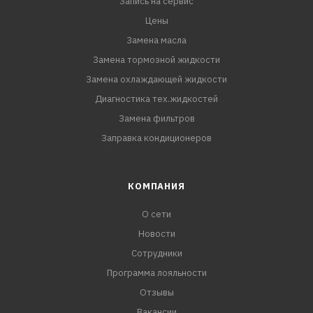
API SN/CF
Запись на сервис
ACEA A3/B4, A3/B3
Цены
MB 229.3, 229.1, 226.5
Замена масла
VW 502.00/505.00
Замена тормозной жидкости
Renault RN 070
Замена охлаждающей жидкости
Диагностика тех.жидкостей
Замена фильтров
Заправка кондиционеров
КОМПАНИЯ
О сети
Новости
Сотрудники
Программа лояльности
Отзывы
Вакансии