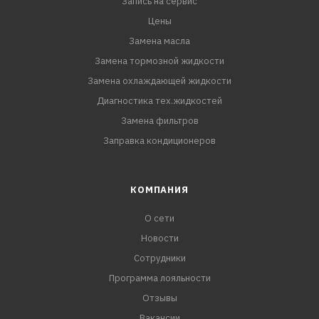
API SN/CF
Запись на сервис
ACEA A3/B4, A3/B3
Цены
MB 229.3, 229.1, 226.5
Замена масла
VW 502.00/505.00
Замена тормозной жидкости
Renault RN 070
Замена охлаждающей жидкости
Диагностика тех.жидкостей
Замена фильтров
Заправка кондиционеров
КОМПАНИЯ
О сети
Новости
Сотрудники
Программа лояльности
Отзывы
Вакансии