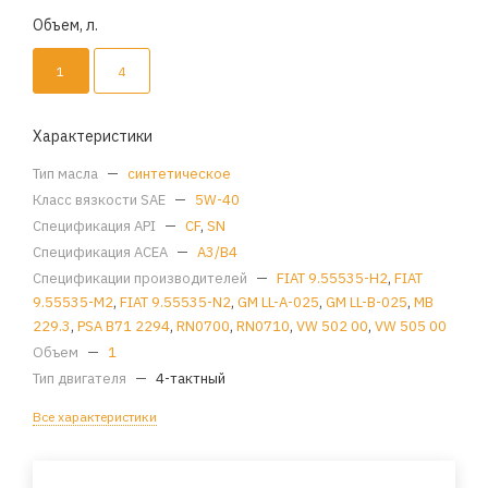
Объем, л.
1
4
Характеристики
Тип масла
—
синтетическое
Класс вязкости SAE
—
5W-40
Спецификация API
—
CF
,
SN
Спецификация ACEA
—
A3/B4
Спецификации производителей
—
FIAT 9.55535-H2
,
FIAT
9.55535-M2
,
FIAT 9.55535-N2
,
GM LL-A-025
,
GM LL-B-025
,
MB
229.3
,
PSA B71 2294
,
RN0700
,
RN0710
,
VW 502 00
,
VW 505 00
Объем
—
1
Тип двигателя
—
4-тактный
Все характеристики