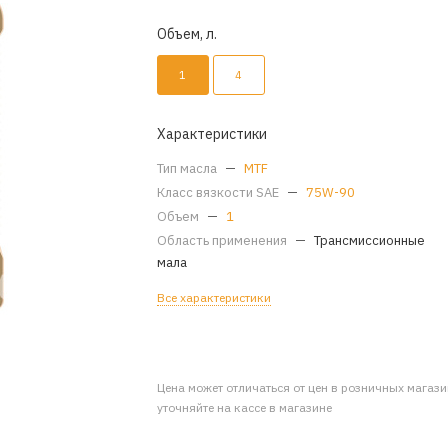
Объем, л.
1
4
Характеристики
Тип масла
—
MTF
Класс вязкости SAE
—
75W-90
Объем
—
1
Область применения
—
Трансмиссионные
мала
Все характеристики
Цена может отличаться от цен в розничных магаз
уточняйте на кассе в магазине