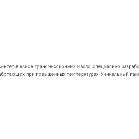
 синтетическое трансмиссионных масло, специально разраб
работающих при повышенных температурах. Уникальный пак
вая основа обеспечивают высочайшие эксплуатационные
ва и увеличенный срок службы масла.
рименения в механических коробках переключения передач 
ой техники, работающих с ударными нагрузками при высок
щита зубчатых передач и длительный срок службы синхрони
полностью соответствуют требованиям эксплуатационных кл