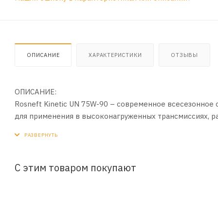
ОПИСАНИЕ
ХАРАКТЕРИСТИКИ
ОТЗЫВЫ
ОПИСАНИЕ:
Rosneft Kinetic UN 75W-90 – современное всесезонное
для применения в высоконагруженных трансмиссиях, 
присадок последнего поколения и синтетическая базо
характеристики, улучшенные антиокислительные свойст
ПРИМЕНЕНИЕ:
С этим товаром покупают
Масло Rosneft Kinetic UN 75W-90 предназначено для п
гипоидных мостах легковых автомобилей и коммерческ
контактных напряжениях, где требуется улучшенная за
Масла Rosneft Kinetic UN являются универсальными и 