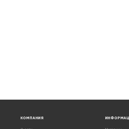
 трансмиссионных масел уровня API GL-4 и масел для гипои
КОМПАНИЯ
ИНФОРМА