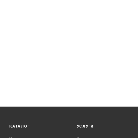
GL-4 и API GL-5, что позволяет использовать их вместо
мостов уровня API GL-5.
П
КАТАЛОГ
УСЛУГИ