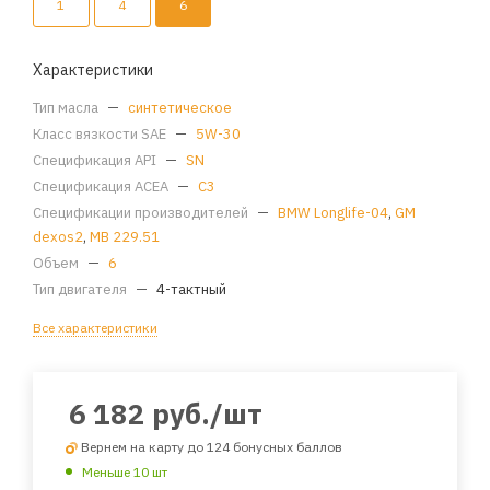
1
4
6
Характеристики
Тип масла
—
синтетическое
Класс вязкости SAE
—
5W-30
Спецификация API
—
SN
Спецификация ACEA
—
C3
Спецификации производителей
—
BMW Longlife-04
,
GM
dexos2
,
MB 229.51
Объем
—
6
Тип двигателя
—
4-тактный
Все характеристики
6 182
руб.
/шт
Вернем на карту до 124 бонусных баллов
Меньше 10 шт