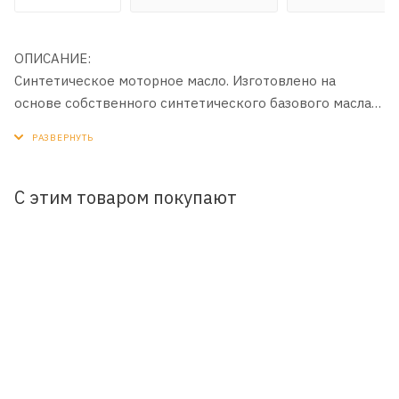
ОПИСАНИЕ:
Синтетическое моторное масло. Изготовлено на
основе собственного синтетического базового масла
Yubase и сбалансированного пакета современных
присадок с пониженным содержанием зольных
соединений, фосфора и серы (Low SAPS).
С этим товаром покупают
ПРИМЕНЕНИЕ:
Для бензиновых, дизельных и газовых двигателей
легковых автомобилей, в том числе оборудованных
системами турбонаддува и комплексными системами
очистки выхлопных газов.
ПРЕИМУЩЕСТВА:
- Защищает комплексные системы очистки выхлопных
газов (DPF, CPF, CAT и др.) автомобилей экологического