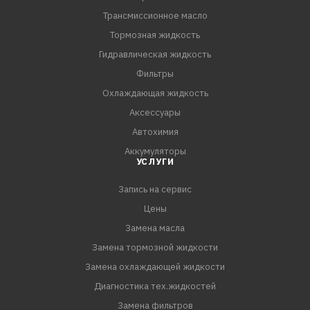
Трансмиссионное масло
- Защита и чистота двигателя: обеспечивает
превосходную защиту двигателя от износа и
Тормозная жидкость
продлевает срок его службы.
Гидравлическая жидкость
- Увеличенный интервал замены: Позволяет увеличить
Фильтры
интервалы замены (30000 км) благодаря отличной
Охлаждающая жидкость
стойкости к окислению.
Аксессуары
Автохимия
МЕЖДУНАРОДНЫЕ СТАНДАРТЫ:
Аккумуляторы
ACEA A5
УСЛУГИ
API SL
Запись на сервис
Цены
Замена масла
Замена тормозной жидкости
Замена охлаждающей жидкости
Диагностика тех.жидкостей
Замена фильтров