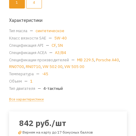
1
4
Характеристики
Тип масла
—
синтетическое
Класс вязкости SAE
—
5W-40
Спецификация API
—
CF
,
SN
Спецификация ACEA
—
A3/B4
Спецификации производителей
—
MB 229.5
,
Porsche A40
,
RN0700
,
RN0710
,
VW 502 00
,
VW 505 00
Температура
—
-45
Объем
—
1
Тип двигателя
—
4-тактный
Все характеристики
842
руб.
/шт
Вернем на карту до 17 бонусных баллов