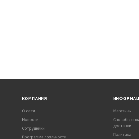
сход на угар и защита от отложений.
ах.
ий нейтрализатор автомобиля.
КОМПАНИЯ
ИНФОРМА
О сети
Магазины
Новости
Способы опл
доставки
Сотрудники
Политика
Программа лояльности