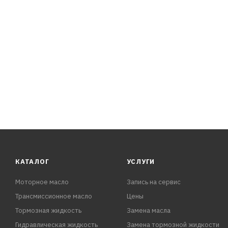
- Высокая термоокислительная стабильность: низкий ра
- Легкий пуск двигателя при отрицательных температур
- Совместимо с уплотнительными материалами.
- Не оказывают вредного воздействия на каталитическ
ОДОБРЕНИЯ И СООТВЕТСТВИЯ:
API SL/CF
КАТАЛОГ
УСЛУГИ
Моторное масло
Запись на сервис
Трансмиссионное масло
Цены
Тормозная жидкость
Замена масла
Гидравлическая жидкость
Замена тормозной жидкости