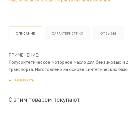
ОПИСАНИЕ
ХАРАКТЕРИСТИКИ
ОТЗЫВЫ
ПРИМЕНЕНИЕ:
Полусинтетическое моторное масло для бензиновых и 
транспорта. Изготовлено на основе синтетических баз
ПРИМЕНЕНИЕ:
Предназначено для применения в турбированных и атм
автомобилей, а также легких коммерческих автомобил
С этим товаром покупают
эксплуатационного класса API SL/CF (или более ранних 
ПРЕИМУЩЕСТВА:
- Надежная защита двигателя от износа и коррозии в ж