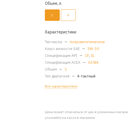
Объем, л.
1
4
Характеристики
Тип масла
—
полусинтетическое
Класс вязкости SAE
—
5W-30
Спецификация API
—
CF
,
SL
Спецификация ACEA
—
A3/B4
Объем
—
1
Тип двигателя
—
4-тактный
Все характеристики
Цена может отличаться от цен в розничных магаз
уточняйте на кассе в магазине