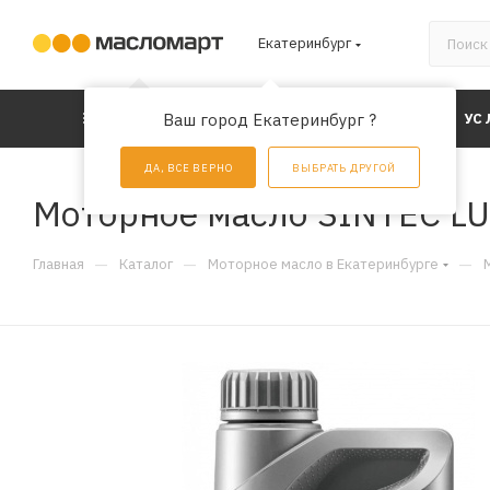
Екатеринбург
КАТАЛОГ
Ваш город Екатеринбург ?
АКЦИИ
УС
ДА, ВСЕ ВЕРНО
ВЫБРАТЬ ДРУГОЙ
Моторное масло SINTEC LU
—
—
—
Главная
Каталог
Моторное масло в Екатеринбурге