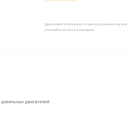
Цена может отличаться от цен в розничных магаз
уточняйте на кассе в магазине
 дизельных двигателей.
сло, специально разработано для современных бензиновы