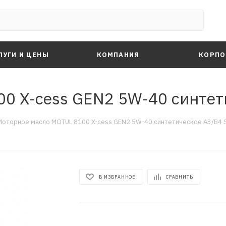
ЛУГИ И ЦЕНЫ
КОМПАНИЯ
КОРПО
0 X-cess GEN2 5W-40 синтети
Моторное масло MOTUL 8100 X-cess GEN2 5W-40 синтетическое A3/B4 SP
В ИЗБРАННОЕ
СРАВНИТЬ