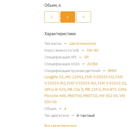
Объем, л.
1
4
5
Характеристики
Тип масла
—
синтетическое
Класс вязкости SAE
—
5W-40
Спецификация API
—
SP
Спецификация ACEA
—
A3/B4
Спецификации производителей
—
BMW
Longlife-01
,
MS-12991
,
FIAT 9.55535-H2
,
FIAT
9.55535-M2
,
FIAT 9.55535-N2
,
FIAT 9.55535-Z2
GM LL-B-025
,
MB 226.5
,
MB 229.5
,
PSA B71 2296
Porsche A40
,
RN0700
,
RN0710
,
VW 502 00
,
VW
505 00
Объем
—
4
Тип двигателя
—
4-тактный
Все характеристики