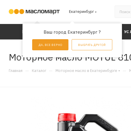
Екатеринбург
КАТАЛОГ
Ваш город Екатеринбург ?
АКЦИИ
УС
ДА, ВСЕ ВЕРНО
ВЫБРАТЬ ДРУГОЙ
Моторное масло MOTUL 810
—
—
—
Главная
Каталог
Моторное масло в Екатеринбурге