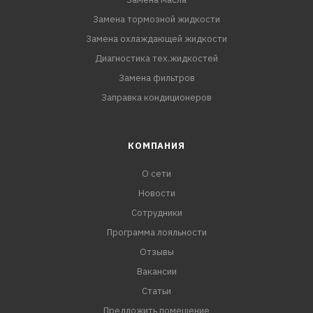
MB: 229.3
Замена тормозной жидкости
Porsche: A40
Замена охлаждающей жидкости
VW: 502 00/505 00
Диагностика тех.жидкостей
Замена фильтров
Заправка кондиционеров
КОМПАНИЯ
О сети
Новости
Сотрудники
Программа лояльности
Отзывы
Вакансии
Статьи
Предложить помещение