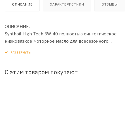
ОПИСАНИЕ
ХАРАКТЕРИСТИКИ
ОТЗЫВЫ
ОПИСАНИЕ:
Synthoil High Tech 5W-40 полностью синтетическое
низковязкое моторное масло для всесезонного
применения в двигателях легковых автомобилей.
Оптимально подходит для многоклапанных и
турбированных двигателей. Масло полностью
соответствует требованиям современных концепций
С этим товаром покупают
двигателестроения.
ПРИМЕНЕНИЕ:
Оптимально подходит для современных бензиновых
многоклапанных двигателей с турбонаддувом.
Специально предназначено для удлиненных
интервалов смены масла.