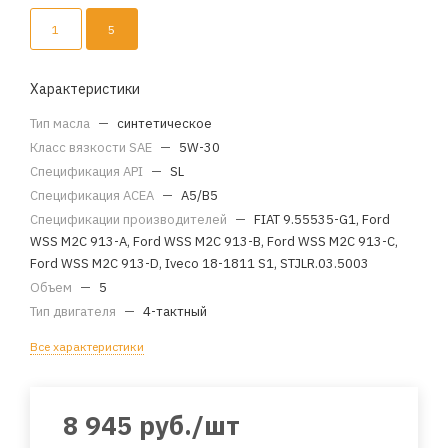
1
5
Характеристики
Тип масла
—
синтетическое
Класс вязкости SAE
—
5W-30
Спецификация API
—
SL
Спецификация ACEA
—
A5/B5
Спецификации производителей
—
FIAT 9.55535-G1, Ford
WSS M2C 913-A, Ford WSS M2C 913-B, Ford WSS M2C 913-C,
Ford WSS M2C 913-D, Iveco 18-1811 S1, STJLR.03.5003
Объем
—
5
Тип двигателя
—
4-тактный
Все характеристики
8 945
руб.
/шт