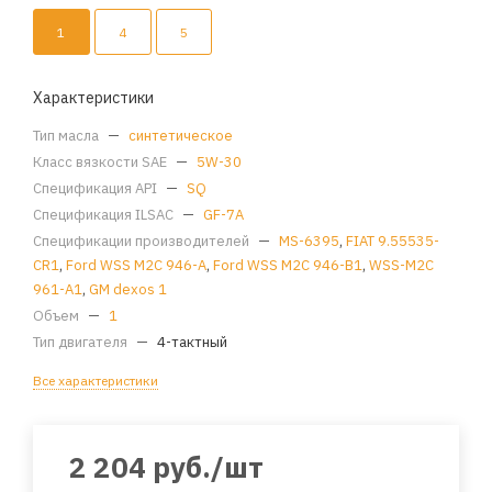
1
4
5
Характеристики
Тип масла
—
синтетическое
Класс вязкости SAE
—
5W-30
Спецификация API
—
SQ
Спецификация ILSAC
—
GF-7A
Спецификации производителей
—
MS-6395
,
FIAT 9.55535-
CR1
,
Ford WSS M2C 946-A
,
Ford WSS M2C 946-B1
,
WSS-M2C
961-A1
,
GM dexos 1
Объем
—
1
Тип двигателя
—
4-тактный
Все характеристики
2 204
руб.
/шт