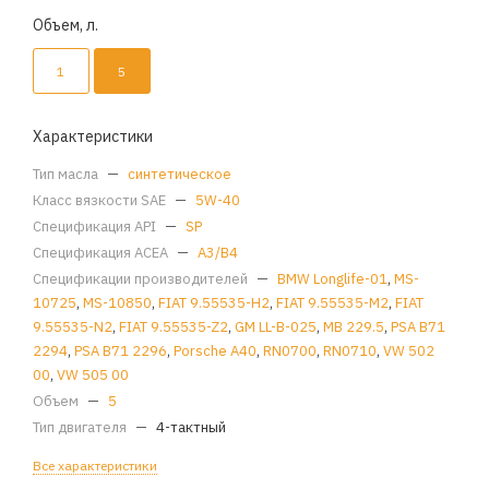
Объем, л.
1
5
Характеристики
Тип масла
—
синтетическое
Класс вязкости SAE
—
5W-40
Спецификация API
—
SP
Спецификация ACEA
—
A3/B4
Спецификации производителей
—
BMW Longlife-01
,
MS-
10725
,
MS-10850
,
FIAT 9.55535-H2
,
FIAT 9.55535-M2
,
FIAT
9.55535-N2
,
FIAT 9.55535-Z2
,
GM LL-B-025
,
MB 229.5
,
PSA B71
2294
,
PSA B71 2296
,
Porsche A40
,
RN0700
,
RN0710
,
VW 502
00
,
VW 505 00
Объем
—
5
Тип двигателя
—
4-тактный
Все характеристики