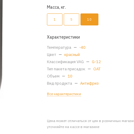
Масса, кг.
1
5
10
Характеристики
Температура
—
-40
Цвет
—
красный
Классификация VAG
—
G-12
Тип пакета присадок
—
OAT
Объем
—
10
Вид продукта
—
Антифриз
Все характеристики
Цена может отличаться от цен в розничных магаз
уточняйте на кассе в магазине