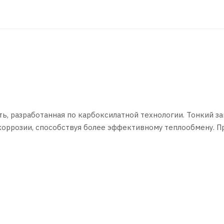
, разработанная по карбоксилатной технологии. Тонкий з
коррозии, способствуя более эффективному теплообмену. П
х охлаждения двигателей внутреннего сгорания легковых и
 среды не ниже -40 °С.