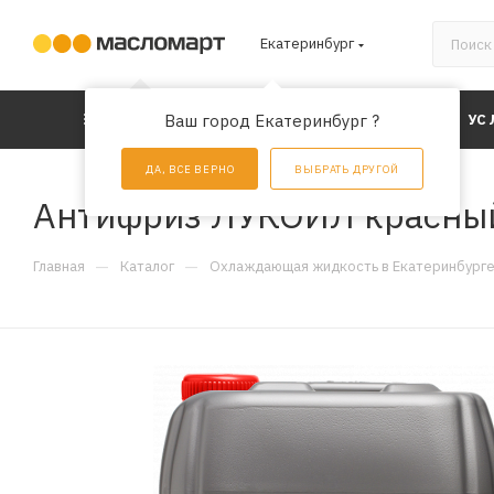
Екатеринбург
КАТАЛОГ
Ваш город Екатеринбург ?
АКЦИИ
УС
ДА, ВСЕ ВЕРНО
ВЫБРАТЬ ДРУГОЙ
Антифриз ЛУКОЙЛ красный 
—
—
Главная
Каталог
Охлаждающая жидкость в Екатеринбург