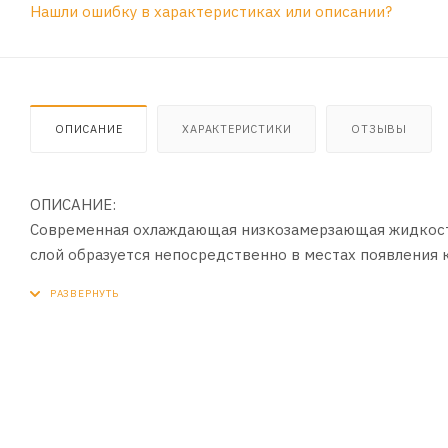
Нашли ошибку в характеристиках или описании?
ОПИСАНИЕ
ХАРАКТЕРИСТИКИ
ОТЗЫВЫ
ОПИСАНИЕ:
Современная охлаждающая низкозамерзающая жидкость
слой образуется непосредственно в местах появления 
также доступен в виде концентрата.
ПРИМЕНЕНИЕ:
Предназначена для использования в замкнутых система
автомобилей, работающих при температуре окружающей
Одобрения: