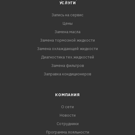
воздействия на металлы;
УСЛУГИ
Запись на сервис
исключает возможность образования накипи и
отложений;
Цены
Замена масла
продлевает срок службы системы охлаждения;
Замена тормозной жидкости
Замена охлаждающей жидкости
обладает высокими смазывающими свойствами;
Диагностика тех.жидкостей
Замена фильтров
готов к применению.
Заправка кондиционеров
Рекомендован к замене зеленого антифриза Hyundai-
KIA для автомобилей любого года выпуска.
КОМПАНИЯ
О сети
Новости
Сотрудники
Программа лояльности