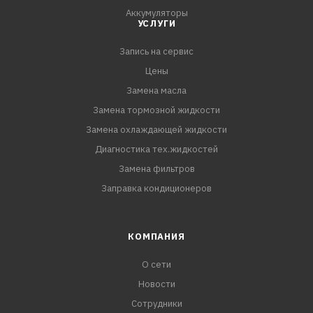
автомобилей всех марок. Температурный диапазон от
Аккумуляторы
минус 40С до плюс 110С.
УСЛУГИ
Запись на сервис
ПРЕИМУЩЕСТВА:
- Без спирта и глицерина. Сохраняет
Цены
резинотехнические изделия
Замена масла
- Защищает от коррозии и накипи
Замена тормозной жидкости
- Флуоресцентный краситель позволяет с помощью
Замена охлаждающей жидкости
ультрафиолета обнаружить место течи.
Диагностика тех.жидкостей
Замена фильтров
Заправка кондиционеров
КОМПАНИЯ
О сети
Новости
Сотрудники