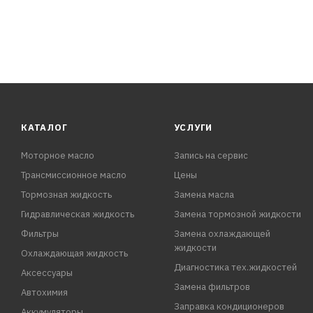
КАТАЛОГ
УСЛУГИ
Моторное масло
Запись на сервис
Трансмиссионное масло
Цены
Тормозная жидкость
Замена масла
Гидравлическая жидкость
Замена тормозной жидкости
Фильтры
Замена охлаждающей
жидкости
Охлаждающая жидкость
Диагностика тех.жидкостей
Аксессуары
Замена фильтров
Автохимия
Заправка кондиционеров
Аккумуляторы