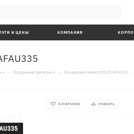
ЛУГИ И ЦЕНЫ
КОМПАНИЯ
КОРПО
AFAU335
—
—
е
Воздушные фильтры
Воздушный фильтр MILES AFAU335
В ИЗБРАННОЕ
СРАВНИТЬ