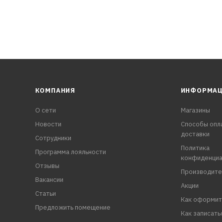
КОМПАНИЯ
ИНФОРМА
О сети
Магазины
Новости
Способы опл
доставки
Сотрудники
Политика
Программа лояльности
конфиденциа
Отзывы
Производите
Вакансии
Акции
Статьи
Как оформит
Предложить помещение
Как записать