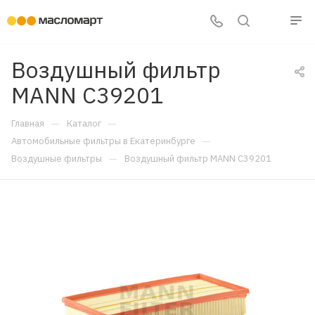
Воздушный фильтр
MANN C39201
—
—
Главная
Каталог
—
Автомобильные фильтры в Екатеринбурге
—
Воздушные фильтры
Воздушный фильтр MANN C39201