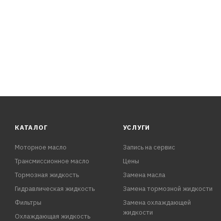
КАТАЛОГ
УСЛУГИ
Моторное масло
Запись на сервис
Трансмиссионное масло
Цены
Тормозная жидкость
Замена масла
Гидравлическая жидкость
Замена тормозной жидкости
Фильтры
Замена охлаждающей
жидкости
Охлаждающая жидкость