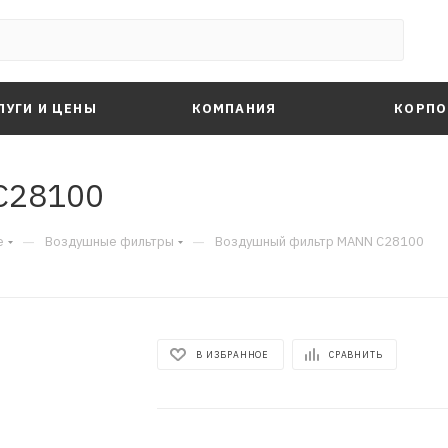
ЛУГИ И ЦЕНЫ
КОМПАНИЯ
КОРПО
C28100
—
—
е
Воздушные фильтры
Воздушный фильтр MANN C28100
В ИЗБРАННОЕ
СРАВНИТЬ