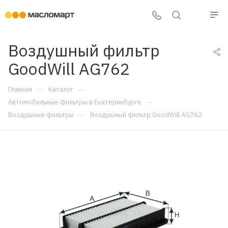
Воздушный фильтр
GoodWill AG762
—
—
Главная
Каталог
—
Автомобильные фильтры в Екатеринбурге
—
Воздушные фильтры
Воздушный фильтр GoodWill AG762