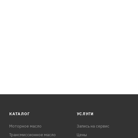
JF016E/JF017E. При любых режимах эксплуатации гаран
Окрашена в зеленый цвет.
Область применения:
Подходит для применения в вариаторах CVT:
Nissan Qashqai J11 2013-, Nissan Pathfinder R52 2013-, Ni
Nissan Tiida C12 2014
КАТАЛОГ
УСЛУГИ
Моторное масло
Запись на сервис
Трансмиссионное масло
Цены