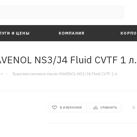
ЛУГИ И ЦЕНЫ
КОМПАНИЯ
КОРПО
ENOL NS3/J4 Fluid CVTF 1 л.
—
Трансмиссионное масло RAVENOL NS3/J4 Fluid CVTF 1 л.
В ИЗБРАННОЕ
СРАВНИТЬ