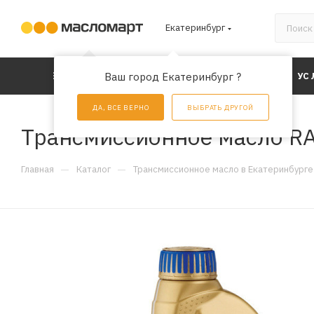
Екатеринбург
КАТАЛОГ
Ваш город Екатеринбург ?
АКЦИИ
УС
ДА, ВСЕ ВЕРНО
ВЫБРАТЬ ДРУГОЙ
Трансмиссионное масло RAV
—
—
Главная
Каталог
Трансмиссионное масло в Екатеринбурге