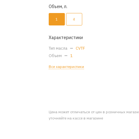
Объем, л.
1
4
Характеристики
Тип масла
—
CVTF
Объем
—
1
Все характеристики
Цена может отличаться от цен в розничных магаз
уточняйте на кассе в магазине