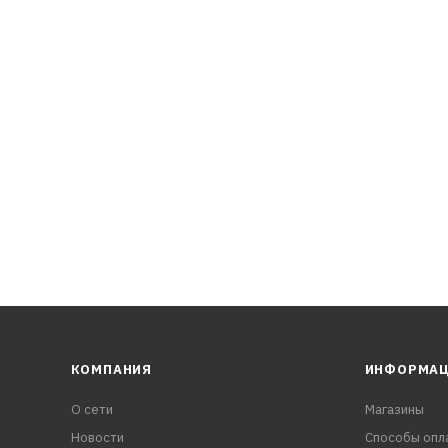
тирует максимальную защиту от износа.
ssan Altima L33 2013-, Nissan Teana L33 2013-, Nissan Sylphe B
КОМПАНИЯ
ИНФОРМА
О сети
Магазины
Новости
Способы опл