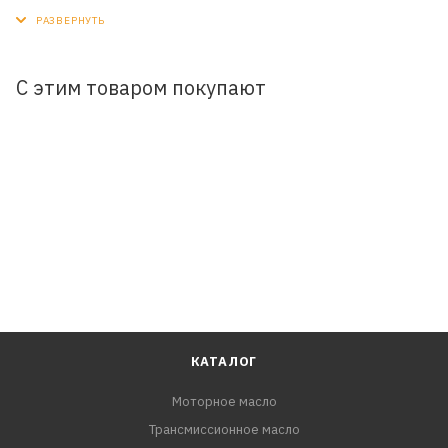
составленной композиции базовых масел и тщательно
сбалансированного пакета высокоэффективных
присадок.
С этим товаром покупают
ПРИМЕНЕНИЕ:
Подходит для использования в механических коробках
передач и редуктарах рулевых механизмов.
Класс:
API GL-3/4.
КАТАЛОГ
Моторное масло
Трансмиссионное масло