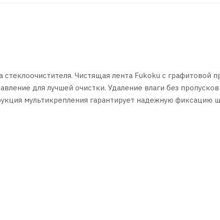
стеклоочистителя. Чистящая лента Fukoku с графитовой п
авление для лучшей очистки. Удаление влаги без пропусков
рукция мультикрепления гарантирует надежную фиксацию 
ьные адаптеры. Мультикрепление под 10 адаптеров. По у
урс - 1,500,000 взмахов по стеклу.