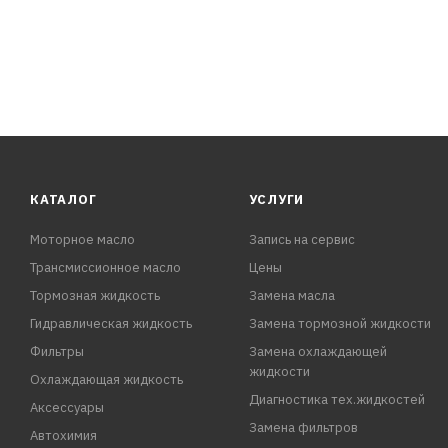
КАТАЛОГ
УСЛУГИ
Моторное масло
Запись на сервис
Трансмиссионное масло
Цены
Тормозная жидкость
Замена масла
Гидравлическая жидкость
Замена тормозной жидкости
Фильтры
Замена охлаждающей
жидкости
Охлаждающая жидкость
Диагностика тех.жидкостей
Аксессуары
Замена фильтров
Автохимия