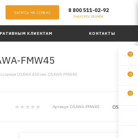
8 800 511-02-92
ЗАПИСЬ НА СЕРВИС
ЗАКАЗАТЬ ЗВОНОК
РАТИВНЫМ КЛИЕНТАМ
КОНТАКТЫ
0
SAWA-FMW45
ессорная OSAWA 450 мм. OSAWA-FMW45
0
0
OSAWA
Артикул:
OSAWA-FMW45