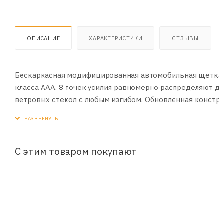
ОПИСАНИЕ
ХАРАКТЕРИСТИКИ
ОТЗЫВЫ
Бескаркасная модифицированная автомобильная щетка 
класса ААА. 8 точек усилия равномерно распределяют д
ветровых стекол с любым изгибом. Обновленная конст
основные виды автомобильных поводков через специал
на щётке установлен адаптер под крепление крючок. Рес
С этим товаром покупают