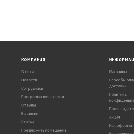
КОМПАНИЯ
ИНФОРМА
О сети
Магазины
Новости
Способы опл
доставки
Сотрудники
Политика
Программа лояльности
конфиденциа
Отзывы
Производите
Вакансии
Акции
Статьи
Как оформит
Предложить помещение
Как записать