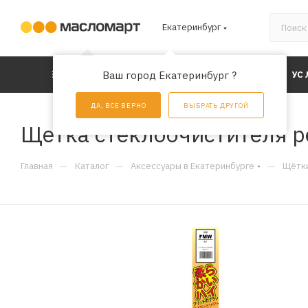
Екатеринбург
КАТАЛОГ
Ваш город Екатеринбург ?
АКЦИИ
УС
ДА, ВСЕ ВЕРНО
ВЫБРАТЬ ДРУГОЙ
Щетка стеклоочистителя 
—
—
—
Главная
Каталог
Аксессуары в Екатеринбурге
Щётки