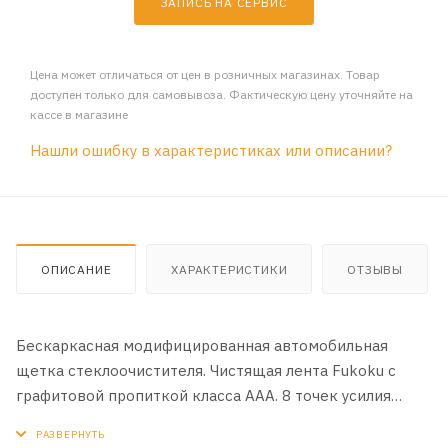
ЗАПИСЬ НА СЕРВИС
Цена может отличаться от цен в розничных магазинах. Товар
доступен только для самовывоза. Фактическую цену уточняйте на
кассе в магазине
Нашли ошибку в характеристиках или описании?
ОПИСАНИЕ
ХАРАКТЕРИСТИКИ
ОТЗЫВЫ
Бескаркасная модифицированная автомобильная
щетка стеклоочистителя. Чистящая лента Fukoku с
графитовой пропиткой класса ААА. 8 точек усилия
равномерно распределяют давление для лучшей
очистки. Удаление влаги без пропусков с ветровых