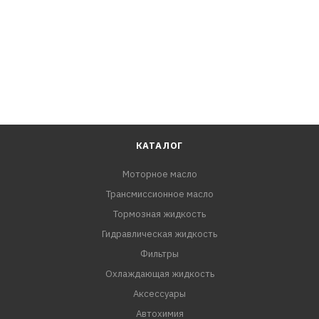
VW 5Q0 819 653
Ссылочные номера
AIRMATIC IF 1236
AL-FILTERS ALC-6473
Corteco 80004515
Corteco CC1455
DENCKERMANN M110874
DENCKERMANN M110875K
КАТАЛОГ
Denso CZ145520-2040
Моторное масло
FIAAM PCK8361
Трансмиссионное масло
FILTRON K 1311A
FRAM CFA11643
Тормозная жидкость
GUR C 1800ECA
Гидравлическая жидкость
Hengst E2998LC
Фильтры
MANN CUK 26 009
Охлаждающая жидкость
Tecnocar EC683
Аксессуары
Valeo 701020
Автохимия