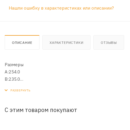
Нашли ошибку в характеристиках или описании?
ОПИСАНИЕ
ХАРАКТЕРИСТИКИ
ОТЗЫВЫ
Размеры
A:254.0
B:235.0
H:32.0
Штрихкод EAN: 4036021403045
Примечание: MANN CUK 26 009
Комментарий 1: MAHLE LAK 888
С этим товаром покупают
Комментарий 2: FILTRON K 1311A
Номера О.Е.М.
VAG 5Q0 819 669