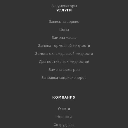
Valeo 715720
Аккумуляторы
Valeo T1019909V
УСЛУГИ
WEGA AKX35281
WEGA AKX35281/C
Запись на сервис
Цены
Замена масла
Замена тормозной жидкости
Замена охлаждающей жидкости
Диагностика тех.жидкостей
Замена фильтров
Заправка кондиционеров
КОМПАНИЯ
О сети
Новости
Сотрудники