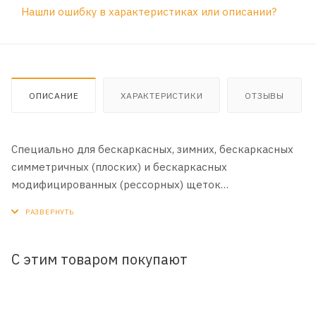
Нашли ошибку в характеристиках или описании?
ОПИСАНИЕ
ХАРАКТЕРИСТИКИ
ОТЗЫВЫ
Специально для бескаркасных, зимних, бескаркасных
симметричных (плоских) и бескаркасных
модифицированных (рессорных) щеток
стеклоочистителя Osawa Данный тип крепления
используется на автомобилях: DACIA: Dokker c 2015 г.,
Lodgy c 2015 г. NISSAN: Terrano c 2016 г. RENAULT:
Captur c 2016 г. Duster c 2016 г. Адаптеры Osawa
С этим товаром покупают
изготовлены из качественного пластика, очень жестко
фиксируются к перекладине седла щетки
стеклоочистителя и к поводку. По мере эксплуатации