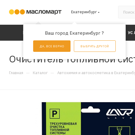
Екатеринбург
КАТАЛОГ
Ваш город Екатеринбург ?
АКЦИИ
УС
ДА, ВСЕ ВЕРНО
ВЫБРАТЬ ДРУГОЙ
Очиститель топливной сист
—
—
Главная
Каталог
Автохимия и автокосметика в Екатеринб