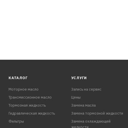
3. Израсходовать бензин до загорания индикатора «низ
ПРЕИМУЩЕСТВА:
- Удаляет отложения в каналах и на поверхности форсу
- Восстанавливает факел распыла форс
КАТАЛОГ
УСЛУГИ
Моторное масло
Запись на сервис
Трансмиссионное масло
Цены
Тормозная жидкость
Замена масла
Гидравлическая жидкость
Замена тормозной жидкости
Фильтры
Замена охлаждающей
жидкости