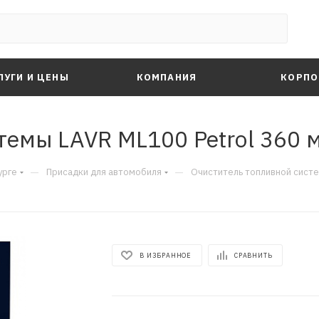
ЛУГИ И ЦЕНЫ
КОМПАНИЯ
КОРПО
емы LAVR ML100 Petrol 360 м
—
—
урге
Присадки для автомобиля
Очиститель топливной систе
В ИЗБРАННОЕ
СРАВНИТЬ