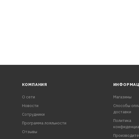
кий уровень топлива». Повторить процедуру с составами №
нок
КОМПАНИЯ
ИНФОРМА
О сети
Магазины
Новости
Способы опл
доставки
Сотрудники
Политика
Программа лояльности
конфиденциа
Отзывы
Производите