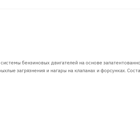
й системы бензиновых двигателей на основе запатентованн
ыхлые загрязнения и нагары на клапанах и форсунках. Сост
 системы. Состав №3 смазывает, защищает от коррозии и п
рсунок в автосервисе и удаляет до 100% загрязнений. При
тости и экономичности, стабилизируется компрессия в ци
равкой
ьное увеличение концентрации состава в топливе