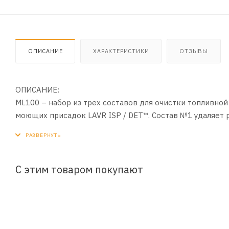
ОПИСАНИЕ
ХАРАКТЕРИСТИКИ
ОТЗЫВЫ
ОПИСАНИЕ:
ML100 – набор из трех составов для очистки топливно
моющих присадок LAVR ISP / DET™. Состав №1 удаляет р
выводит лаковые и смолистые отложения из топливной
новых загрязнений. Процедура равноценна промывке фо
регулярном применении улучшаются показатели приемис
ML100 подходит для всех типов систем впрыска.
С этим товаром покупают
ПРИМЕНЕНИЕ:
1. Залить состав №1 в бак непосредственно перед зап
2. Заправить 30 – 40 л бензина. Допустимо незначител