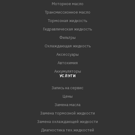
Моторное масло
Трансмиссионное масло
ПРИМЕНЕНИЕ:
Предназначено для применения в
Тормозная жидкость
высокофорсированных бензиновых и дизельных
Гидравлическая жидкость
двигателях легковых автомобилей и лёгких
Фильтры
грузовиков, где рекомендованы смазочные материалы
Охлаждающая жидкость
эксплуатационного класса ACEA А3/B4 или API SL (или
Аксессуары
более ранних спецификаций) и соответствующего
Автохимия
класса вязкости SAE 5W-30.
Аккумуляторы
УСЛУГИ
Запись на сервис
Цены
Замена масла
Замена тормозной жидкости
Замена охлаждающей жидкости
Диагностика тех.жидкостей