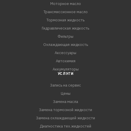
Моторное масло
Трансмиссионное масло
ПРИМЕНЕНИЕ:
Предназначено для применения в
Тормозная жидкость
высокофорсированных бензиновых и дизельных
Гидравлическая жидкость
двигателях легковых автомобилей и лёгких
Фильтры
грузовиков, где рекомендованы смазочные материалы
Охлаждающая жидкость
эксплуатационного класса ACEA А3/B4 или API SL (или
Аксессуары
более ранних спецификаций) и соответствующего
Автохимия
класса вязкости SAE 5W-30.
Аккумуляторы
УСЛУГИ
Запись на сервис
Цены
Замена масла
Замена тормозной жидкости
Замена охлаждающей жидкости
Диагностика тех.жидкостей