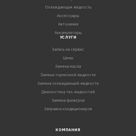
Охлаждающая жидкость
Аксессуары
ПРЕИМУЩЕСТВА:
Автохимия
Аккумуляторы
Быстро и эффективно очищает и удаляет отложения с
УСЛУГИ
деталей системы смазки двигателя
Запись на сервис
Существенно снижает вероятность перегрева
Цены
Замена масла
Уменьшает износ трущихся деталей двигателя
Замена тормозной жидкости
Замена охлаждающей жидкости
Регулярная промывка масляной системы значительно
Диагностика тех.жидкостей
продлевает срок
Замена фильтров
Заправка кондиционеров
КОМПАНИЯ