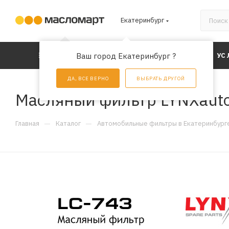
Екатеринбург
КАТАЛОГ
Ваш город Екатеринбург ?
АКЦИИ
УС
ДА, ВСЕ ВЕРНО
ВЫБРАТЬ ДРУГОЙ
Масляный фильтр LYNXauto
—
—
Главная
Каталог
Автомобильные фильтры в Екатеринбург