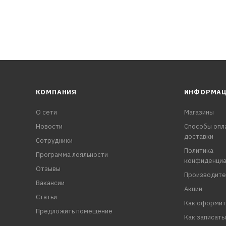
КОМПАНИЯ
ИНФОРМА
О сети
Магазины
Новости
Способы опл
доставки
Сотрудники
Политика
Программа лояльности
конфиденциа
Отзывы
Производите
Вакансии
Акции
Статьи
Как оформит
Предложить помещение
Как записать