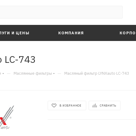
ЛУГИ И ЦЕНЫ
КОМПАНИЯ
КОРПО
 LC-743
—
—
е
Маслянные фильтры
Масляный фильтр LYNXauto LC-743
В ИЗБРАННОЕ
СРАВНИТЬ