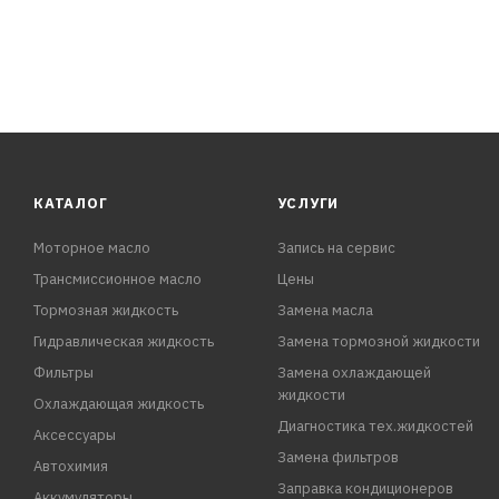
КАТАЛОГ
УСЛУГИ
Моторное масло
Запись на сервис
Трансмиссионное масло
Цены
Тормозная жидкость
Замена масла
Гидравлическая жидкость
Замена тормозной жидкости
Фильтры
Замена охлаждающей
жидкости
Охлаждающая жидкость
Диагностика тех.жидкостей
Аксессуары
Замена фильтров
Автохимия
Заправка кондиционеров
Аккумуляторы