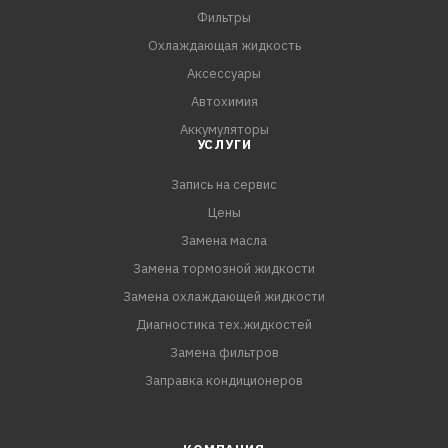
рекомендуется наносить эмаль на предварительно
Фильтры
загрунтованные поверхности. Для грунтования
Охлаждающая жидкость
поверхности рекомендуется использовать «Грунт
Аксессуары
алкидный KUDO®».
Автохимия
5. Эмаль наносится с расстояния 25–30 см в 1–2 сло
Аккумуляторы
УСЛУГИ
Запись на сервис
Цены
Замена масла
Замена тормозной жидкости
Замена охлаждающей жидкости
Диагностика тех.жидкостей
Замена фильтров
Заправка кондиционеров