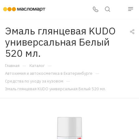
Эмаль глянцевая KUDO
универсальная Белый
520 мл.
—
—
Главная
Каталог
—
Автохимия и автокосметика в Екатеринбурге
—
Средства по уходу за кузовом
Эмаль глянцевая KUDO универсальная Белый 520 мл.