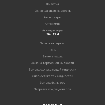
наносить при температуре окружающей среды не ниже
Фильтры
+10°С.
Охлаждающая жидкость
3. Перед использованием баллон энергично
Аксессуары
встряхивать в течение 2–3-х минут.
Автохимия
4. Поворотом сопла распылительной головки выбрать
Аккумуляторы
необ
УСЛУГИ
Запись на сервис
Цены
Замена масла
Замена тормозной жидкости
Замена охлаждающей жидкости
Диагностика тех.жидкостей
Замена фильтров
Заправка кондиционеров