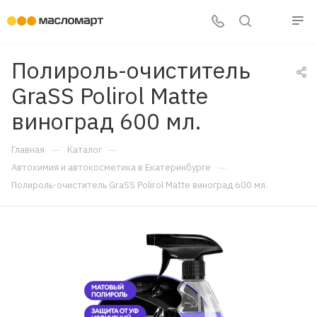
Полироль-очиститель
GraSS Polirol Matte
виноград 600 мл.
—
—
Главная
Каталог
—
Автохимия и автокосметика в Екатеринбурге
Полироль-очиститель GraSS Polirol Matte виноград 600 мл.