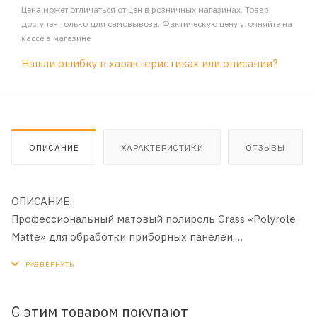
Цена может отличаться от цен в розничных магазинах. Товар
доступен только для самовывоза. Фактическую цену уточняйте на
кассе в магазине
Нашли ошибку в характеристиках или описании?
ОПИСАНИЕ
ХАРАКТЕРИСТИКИ
ОТЗЫВЫ
ОПИСАНИЕ:
Профессиональный матовый полироль Grass «Polyrole
Matte» для обработки приборных панелей,
неокрашенных бамперов, покрышек, для очистки и
полировки изделий из кожи, дерева винила, пластика и
резины. Может применяться как очиститель-
кондиционер кожи. Сохраняет первоначальную
С этим товаром покупают