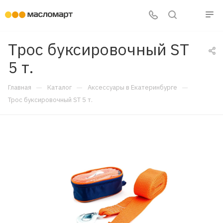
Трос буксировочный ST
5 т.
—
—
—
Главная
Каталог
Аксессуары в Екатеринбурге
Трос буксировочный ST 5 т.