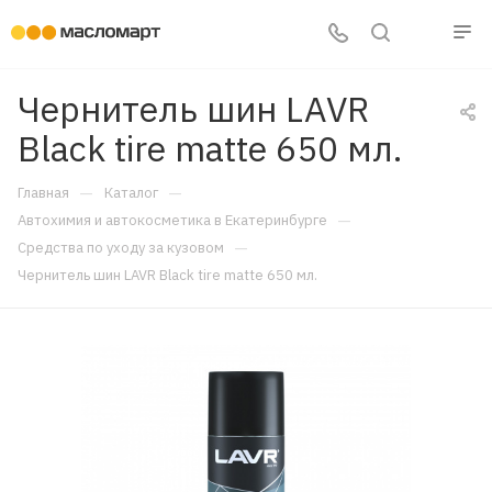
Чернитель шин LAVR
Black tire matte 650 мл.
—
—
Главная
Каталог
—
Автохимия и автокосметика в Екатеринбурге
—
Средства по уходу за кузовом
Чернитель шин LAVR Black tire matte 650 мл.