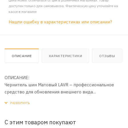
Цена может отличаться от цен в розничных магазинах. Товар
доступен только для самовывоза. Фактическую цену уточняйте на
кассе в магазине
Нашли ошибку в характеристиках или описании?
ОПИСАНИЕ
ХАРАКТЕРИСТИКИ
ОТЗЫВЫ
ОПИСАНИЕ:
Чернитель шин Матовый LAVR – профессиональное
средство для обновления внешнего вида
автомобильных шин и бамперов и их защиты. Придает
насыщенный черный цвет с матовым финишем.
Увеличивает срок службы резины за счет образования
защитного покрытия на поверхности. Легко наносится
С этим товаром покупают
и не требует располировки.