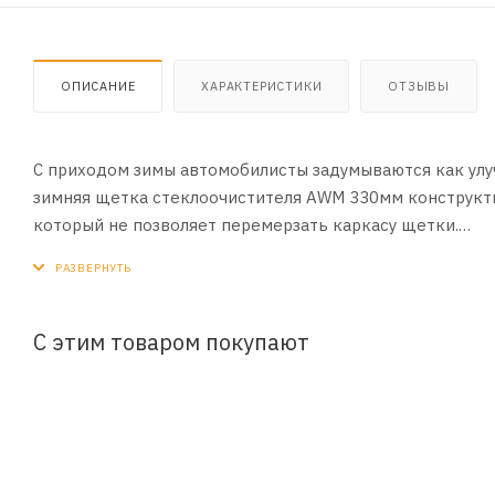
ОПИСАНИЕ
ХАРАКТЕРИСТИКИ
ОТЗЫВЫ
C приходом зимы автомобилисты задумываются как улу
зимняя щетка стеклоочистителя AWM 330мм конструкт
который не позволяет перемерзать каркасу щетки.
ПРЕИМУЩЕСТВА:
- Усиленный металлический каркас позволяет справить
- Благодаря уникальной формуле резины она остается мя
С этим товаром покупают
- Герметичный резиновый чехол предотвращает попадан
подвижность всех элементов конструкции
- Специальный профиль чистящей ленты, разработанный
лобового стекла
- Простота установки и надежная фиксация на поводке