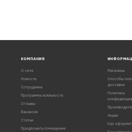
олос на лобовом стекле
КОМПАНИЯ
ИНФОРМА
О сети
Магазины
Новости
Способы опл
доставки
Сотрудники
Политика
Программа лояльности
конфиденциа
Отзывы
Производите
Вакансии
Акции
Статьи
Как оформит
Предложить помещение
Как записать