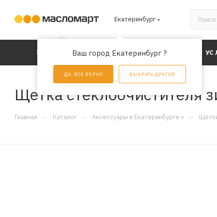
Екатеринбург
КАТАЛОГ
Ваш город Екатеринбург ?
АКЦИИ
УС
ДА, ВСЕ ВЕРНО
ВЫБРАТЬ ДРУГОЙ
Щетка стеклоочистителя 
—
—
—
Главная
Каталог
Аксессуары в Екатеринбурге
Щётки