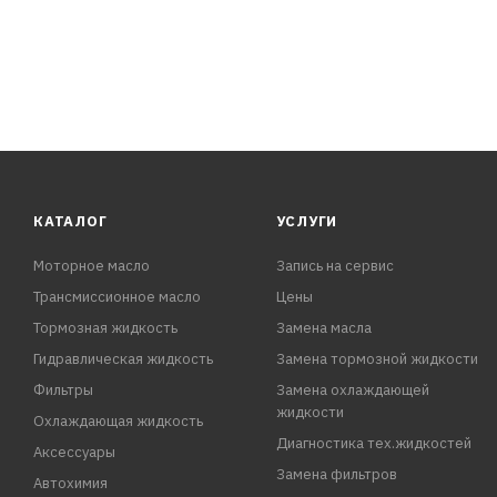
- Эффективная работа резины щетки не оставляющая п
- Адаптер в комплекте.
КОМПЛЕКТАЦИЯ:
Щетка стеклоочистителя - 1 шт.
Коробка - 1 шт.
Адаптер - 2 шт.
КАТАЛОГ
УСЛУГИ
Моторное масло
Запись на сервис
Трансмиссионное масло
Цены
Тормозная жидкость
Замена масла
Гидравлическая жидкость
Замена тормозной жидкости
Фильтры
Замена охлаждающей
жидкости
Охлаждающая жидкость
Диагностика тех.жидкостей
Аксессуары
Замена фильтров
Автохимия