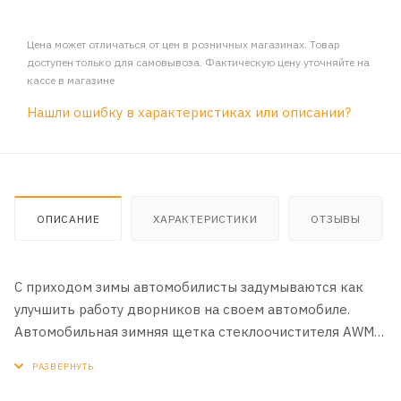
Цена может отличаться от цен в розничных магазинах. Товар
доступен только для самовывоза. Фактическую цену уточняйте на
кассе в магазине
Нашли ошибку в характеристиках или описании?
ОПИСАНИЕ
ХАРАКТЕРИСТИКИ
ОТЗЫВЫ
C приходом зимы автомобилисты задумываются как
улучшить работу дворников на своем автомобиле.
Автомобильная зимняя щетка стеклоочистителя AWM
330мм конструктивно схожи с каркасными, только
защищены резиновым чехлом, который не позволяет
перемерзать каркасу щетки.